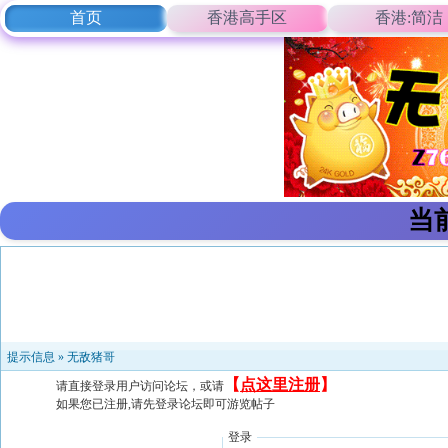
首页
香港高手区
香港:简洁
当
提示信息 »
无敌猪哥
【
点这里注册
】
请直接登录用户访问论坛，或请
如果您已注册,请先登录论坛即可游览帖子
登录