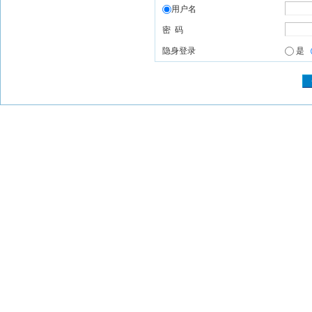
用户名
密 码
隐身登录
是