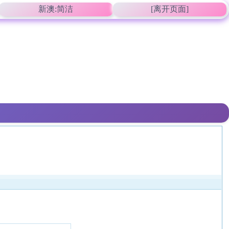
新澳:简洁
[离开页面]