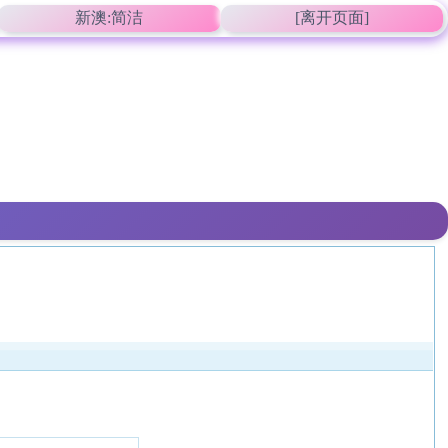
新澳:简洁
[离开页面]