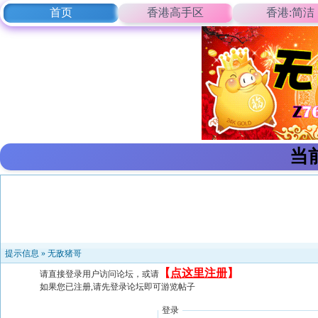
首页
香港高手区
香港:简洁
当
提示信息 »
无敌猪哥
【
点这里注册
】
请直接登录用户访问论坛，或请
如果您已注册,请先登录论坛即可游览帖子
登录