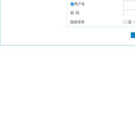
用户名
密 码
隐身登录
是