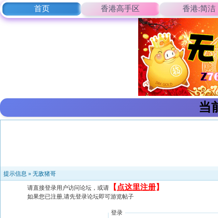
首页
香港高手区
香港:简洁
当
提示信息 »
无敌猪哥
【
点这里注册
】
请直接登录用户访问论坛，或请
如果您已注册,请先登录论坛即可游览帖子
登录