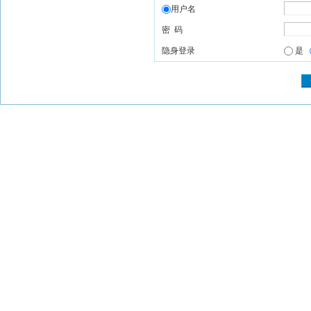
用户名
密 码
隐身登录
是