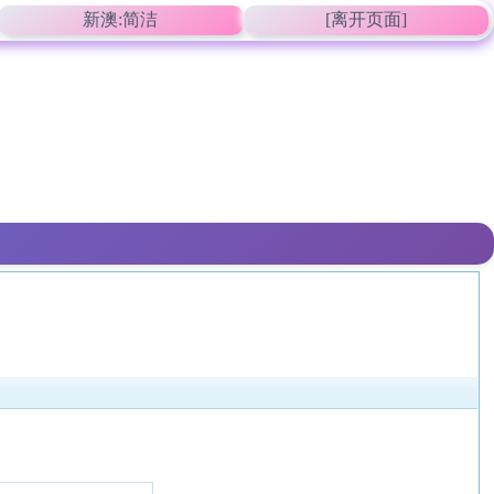
新澳:简洁
[离开页面]