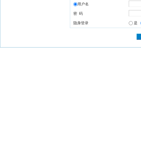
用户名
密 码
隐身登录
是