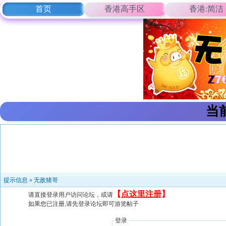
首页
香港高手区
香港:简洁
当
提示信息 »
无敌猪哥
【
点这里注册
】
请直接登录用户访问论坛，或请
如果您已注册,请先登录论坛即可游览帖子
登录