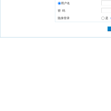
用户名
密 码
隐身登录
是