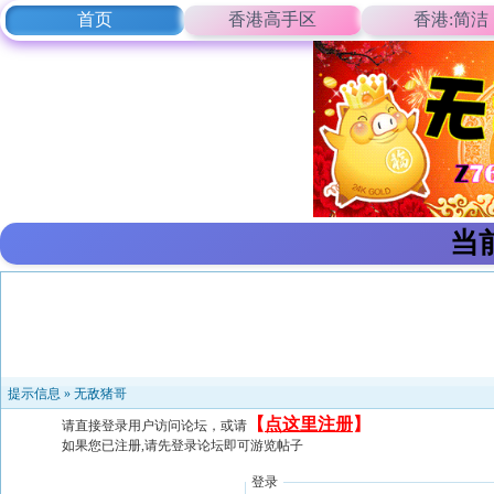
首页
香港高手区
香港:简洁
当
提示信息 »
无敌猪哥
【
点这里注册
】
请直接登录用户访问论坛，或请
如果您已注册,请先登录论坛即可游览帖子
登录