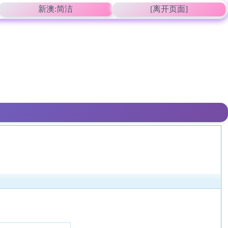
新澳:简洁
[离开页面]