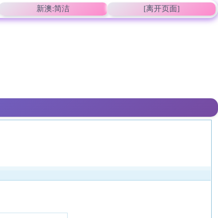
新澳:简洁
[离开页面]