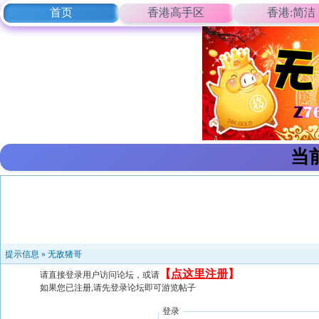
首页
香港高手区
香港:简洁
当
提示信息 »
无敌猪哥
【
点这里注册
】
请直接登录用户访问论坛，或请
如果您已注册,请先登录论坛即可游览帖子
登录