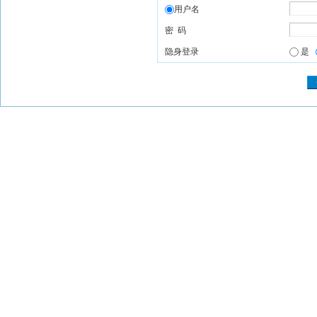
用户名
密 码
隐身登录
是