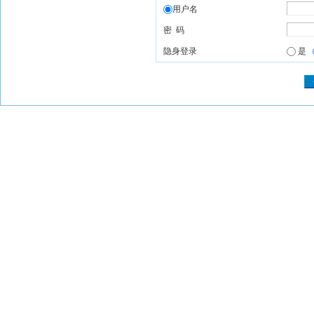
用户名
密 码
隐身登录
是