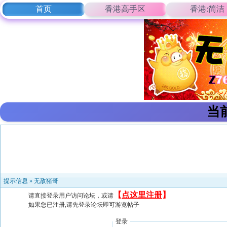
首页
香港高手区
香港:简洁
当
提示信息 »
无敌猪哥
【
点这里注册
】
请直接登录用户访问论坛，或请
如果您已注册,请先登录论坛即可游览帖子
登录