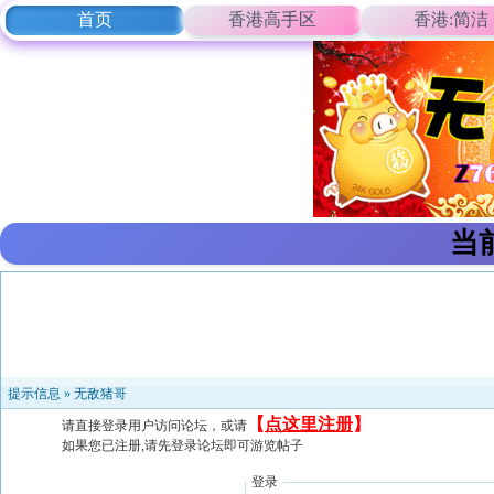
首页
香港高手区
香港:简洁
当
提示信息 »
无敌猪哥
【
点这里注册
】
请直接登录用户访问论坛，或请
如果您已注册,请先登录论坛即可游览帖子
登录