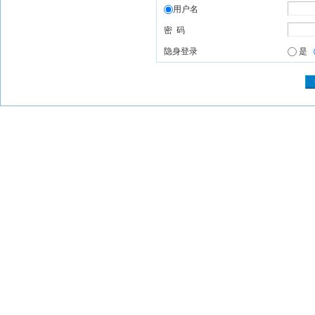
用户名
密 码
隐身登录
是