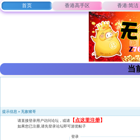
首页
香港高手区
香港:简洁
当
提示信息 »
无敌猪哥
【
点这里注册
】
请直接登录用户访问论坛，或请
如果您已注册,请先登录论坛即可游览帖子
登录