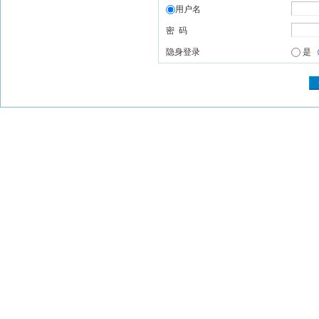
用户名
密 码
隐身登录
是