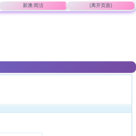
新澳:简洁
[离开页面]