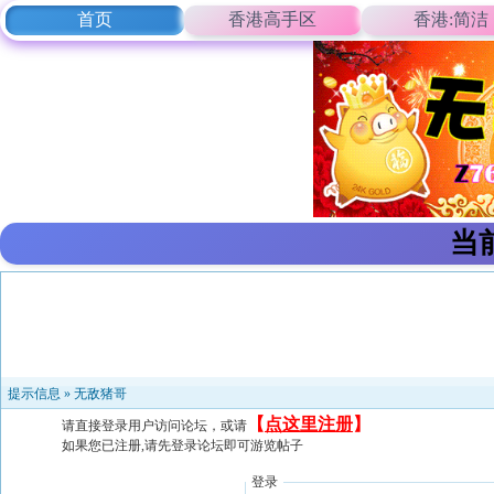
首页
香港高手区
香港:简洁
当
提示信息 »
无敌猪哥
【
点这里注册
】
请直接登录用户访问论坛，或请
如果您已注册,请先登录论坛即可游览帖子
登录