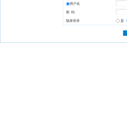
用户名
密 码
隐身登录
是