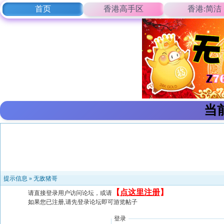
首页
香港高手区
香港:简洁
当
提示信息 »
无敌猪哥
【
点这里注册
】
请直接登录用户访问论坛，或请
如果您已注册,请先登录论坛即可游览帖子
登录