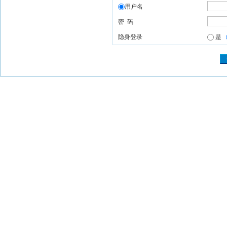
用户名
密 码
隐身登录
是