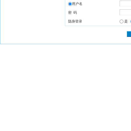
用户名
密 码
隐身登录
是