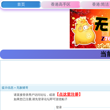
首页
香港高手区
香港:简洁
当
提示信息 »
无敌猪哥
【
点这里注册
】
请直接登录用户访问论坛，或请
如果您已注册,请先登录论坛即可游览帖子
登录