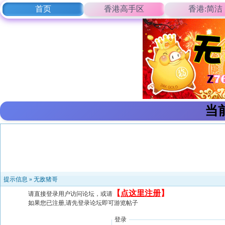
首页
香港高手区
香港:简洁
当
提示信息 »
无敌猪哥
【
点这里注册
】
请直接登录用户访问论坛，或请
如果您已注册,请先登录论坛即可游览帖子
登录