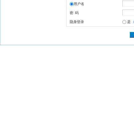
用户名
密 码
隐身登录
是