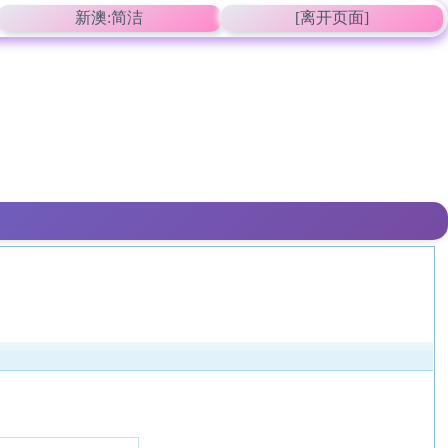
新澳:简洁
[离开页面]