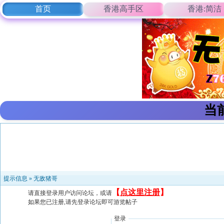
首页
香港高手区
香港:简洁
当
提示信息 »
无敌猪哥
【
点这里注册
】
请直接登录用户访问论坛，或请
如果您已注册,请先登录论坛即可游览帖子
登录