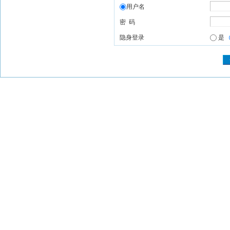
用户名
密 码
隐身登录
是