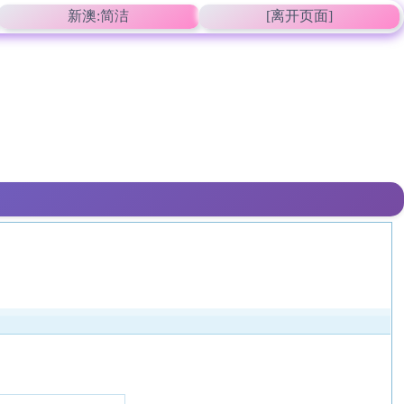
新澳:简洁
[离开页面]