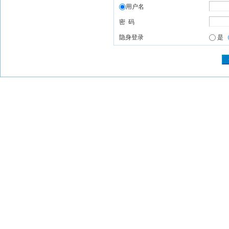
用户名
密 码
隐身登录
是