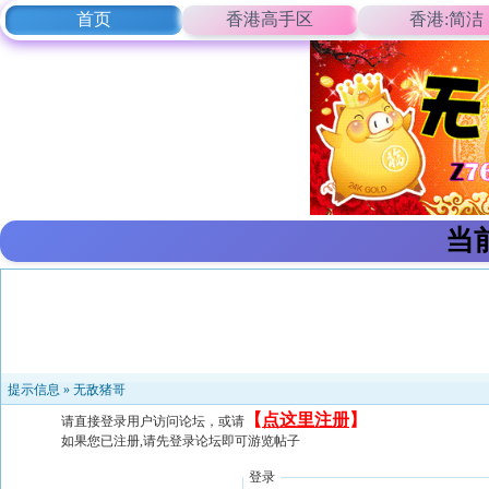
首页
香港高手区
香港:简洁
当
提示信息 »
无敌猪哥
【
点这里注册
】
请直接登录用户访问论坛，或请
如果您已注册,请先登录论坛即可游览帖子
登录