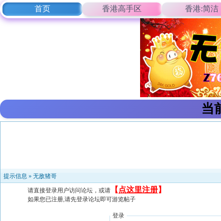
首页
香港高手区
香港:简洁
当
提示信息 »
无敌猪哥
【
点这里注册
】
请直接登录用户访问论坛，或请
如果您已注册,请先登录论坛即可游览帖子
登录