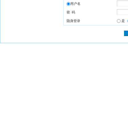
用户名
密 码
隐身登录
是