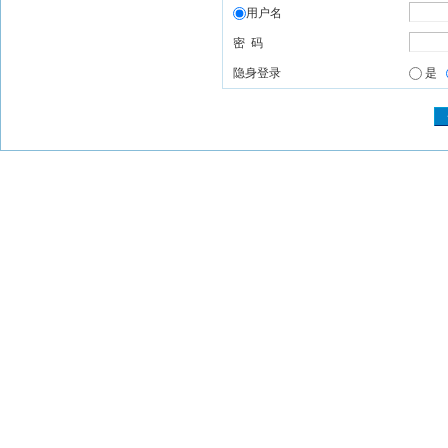
用户名
密 码
隐身登录
是