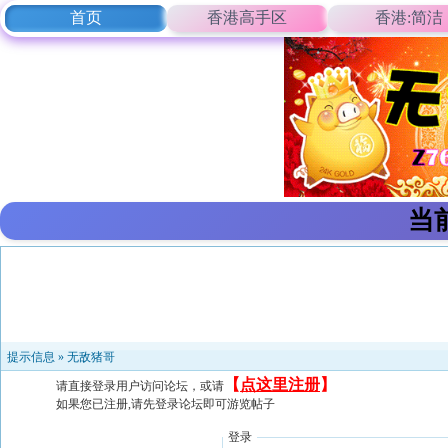
首页
香港高手区
香港:简洁
当
提示信息 »
无敌猪哥
【
点这里注册
】
请直接登录用户访问论坛，或请
如果您已注册,请先登录论坛即可游览帖子
登录