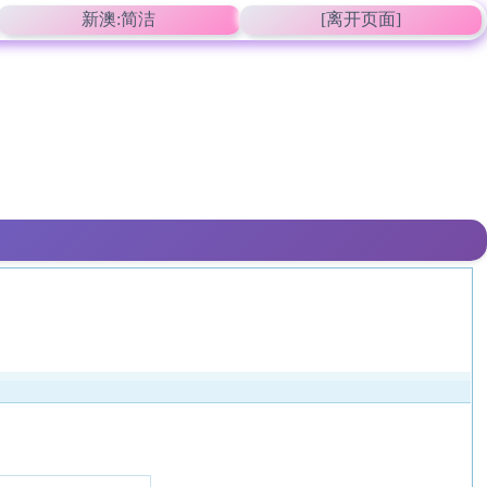
新澳:简洁
[离开页面]