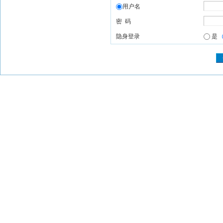
用户名
密 码
隐身登录
是