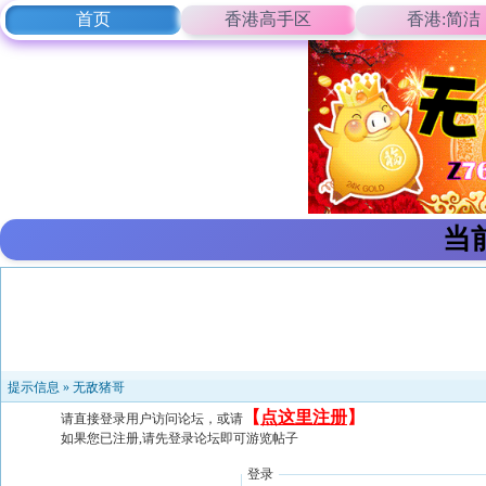
首页
香港高手区
香港:简洁
当
提示信息 »
无敌猪哥
【
点这里注册
】
请直接登录用户访问论坛，或请
如果您已注册,请先登录论坛即可游览帖子
登录