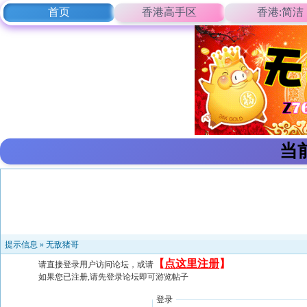
首页
香港高手区
香港:简洁
当
提示信息 »
无敌猪哥
【
点这里注册
】
请直接登录用户访问论坛，或请
如果您已注册,请先登录论坛即可游览帖子
登录