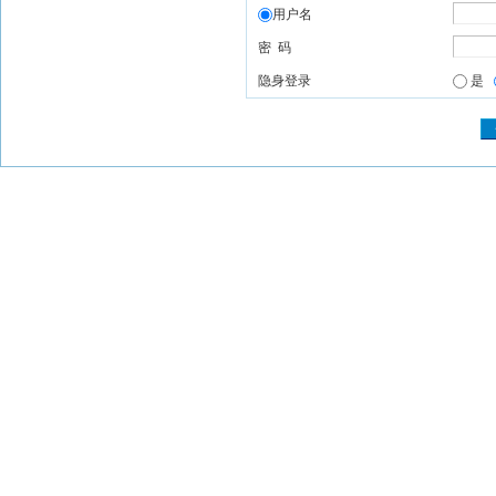
用户名
密 码
隐身登录
是