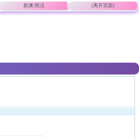
新澳:简洁
[离开页面]