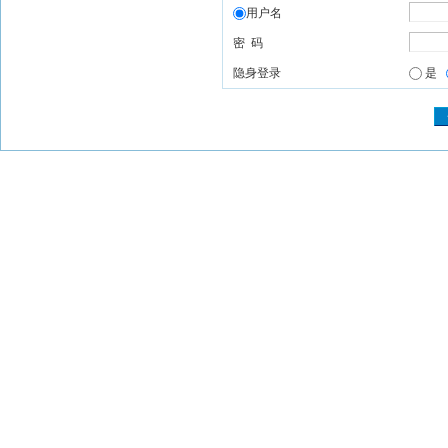
用户名
密 码
隐身登录
是