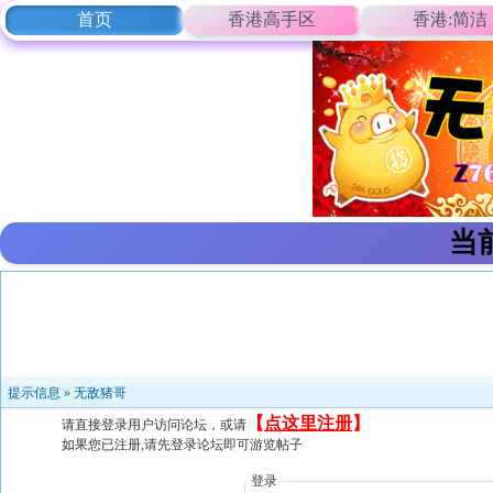
首页
香港高手区
香港:简洁
当
提示信息 »
无敌猪哥
【
点这里注册
】
请直接登录用户访问论坛，或请
如果您已注册,请先登录论坛即可游览帖子
登录