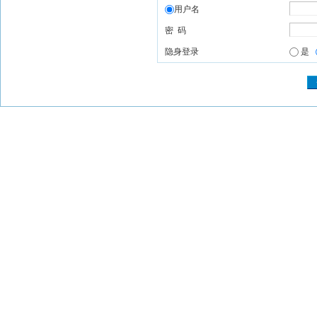
用户名
密 码
隐身登录
是