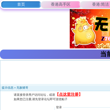
首页
香港高手区
香港:简洁
当
提示信息 »
无敌猪哥
【
点这里注册
】
请直接登录用户访问论坛，或请
如果您已注册,请先登录论坛即可游览帖子
登录