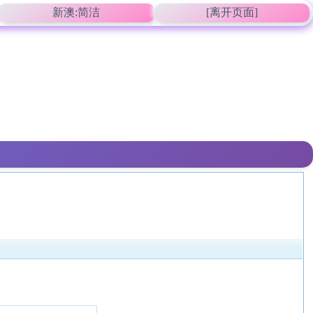
新澳:简洁
[离开页面]