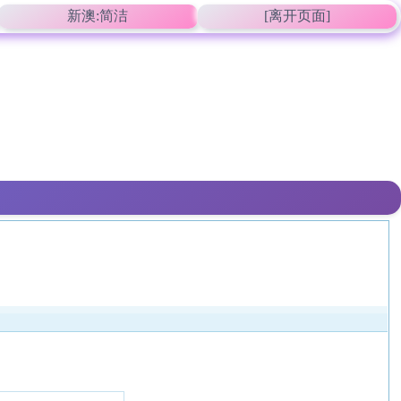
新澳:简洁
[离开页面]