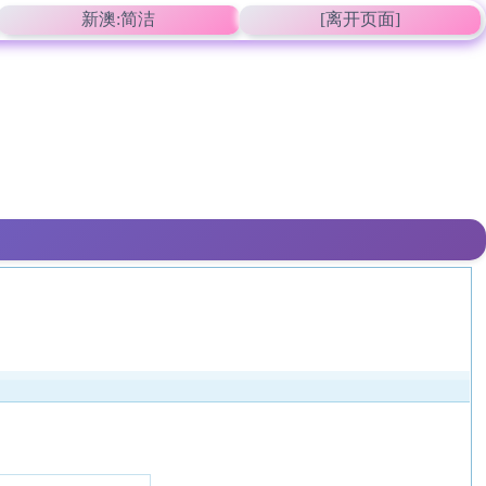
新澳:简洁
[离开页面]