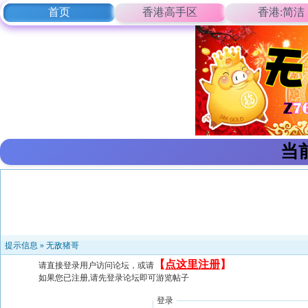
首页
香港高手区
香港:简洁
当
提示信息 »
无敌猪哥
【
点这里注册
】
请直接登录用户访问论坛，或请
如果您已注册,请先登录论坛即可游览帖子
登录