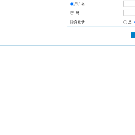
用户名
密 码
隐身登录
是