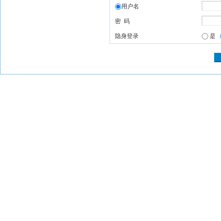
用户名
密 码
隐身登录
是