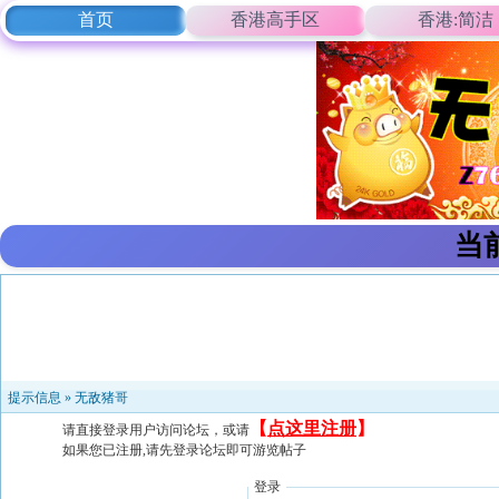
首页
香港高手区
香港:简洁
当
提示信息 »
无敌猪哥
【
点这里注册
】
请直接登录用户访问论坛，或请
如果您已注册,请先登录论坛即可游览帖子
登录