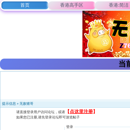
首页
香港高手区
香港:简洁
当
提示信息 »
无敌猪哥
【
点这里注册
】
请直接登录用户访问论坛，或请
如果您已注册,请先登录论坛即可游览帖子
登录