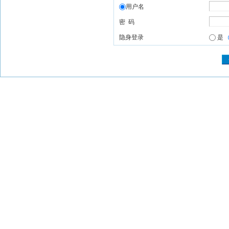
用户名
密 码
隐身登录
是