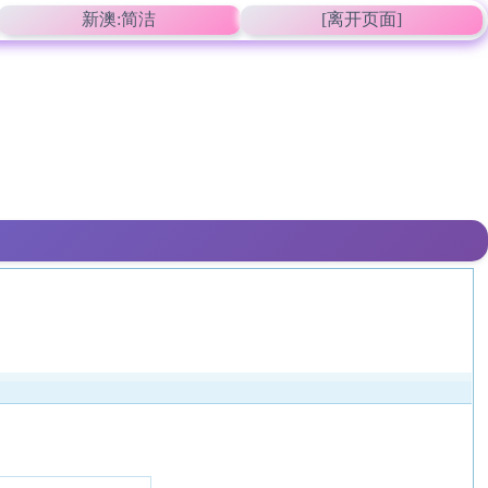
新澳:简洁
[离开页面]