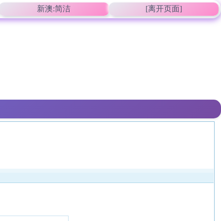
新澳:简洁
[离开页面]