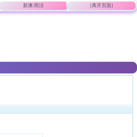
新澳:简洁
[离开页面]