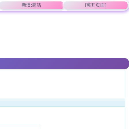
新澳:简洁
[离开页面]