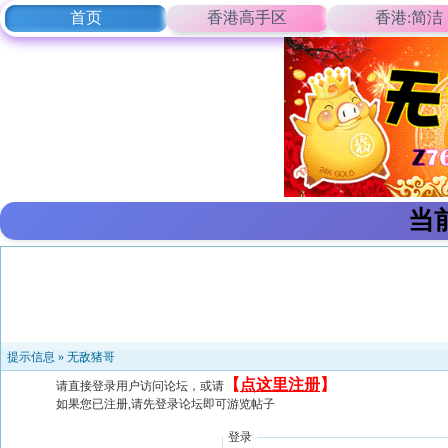
首页
香港高手区
香港:简洁
当
提示信息 »
无敌猪哥
【
点这里注册
】
请直接登录用户访问论坛，或请
如果您已注册,请先登录论坛即可游览帖子
登录