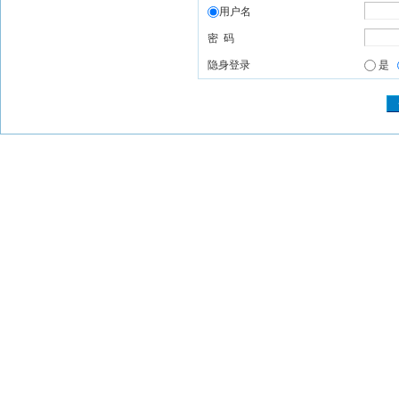
用户名
密 码
隐身登录
是