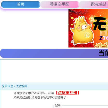
首页
香港高手区
香港:简洁
当
提示信息 »
无敌猪哥
【
点这里注册
】
请直接登录用户访问论坛，或请
如果您已注册,请先登录论坛即可游览帖子
登录