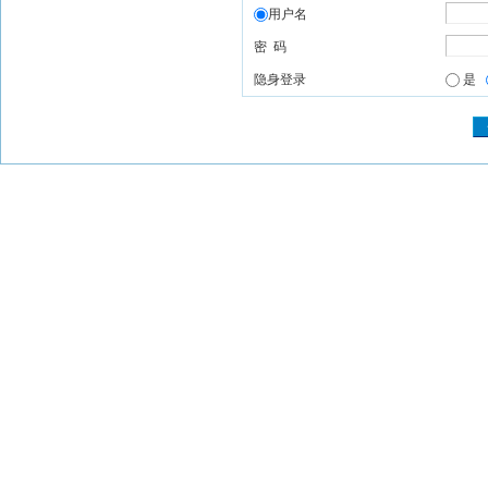
用户名
密 码
隐身登录
是