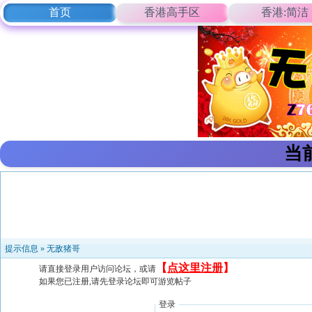
首页
香港高手区
香港:简洁
当
提示信息 »
无敌猪哥
【
点这里注册
】
请直接登录用户访问论坛，或请
如果您已注册,请先登录论坛即可游览帖子
登录