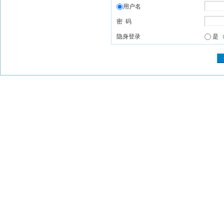
用户名
密 码
隐身登录
是