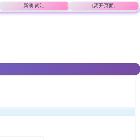
新澳:简洁
[离开页面]