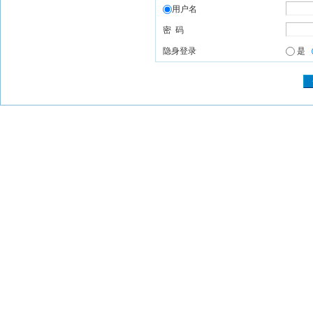
用户名
密 码
隐身登录
是