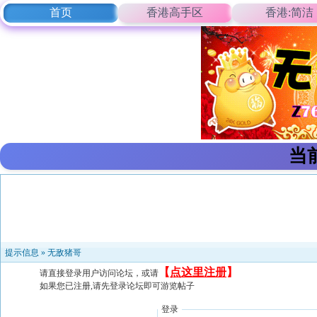
首页
香港高手区
香港:简洁
当
提示信息 »
无敌猪哥
【
点这里注册
】
请直接登录用户访问论坛，或请
如果您已注册,请先登录论坛即可游览帖子
登录