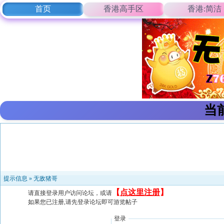
首页
香港高手区
香港:简洁
当
提示信息 »
无敌猪哥
【
点这里注册
】
请直接登录用户访问论坛，或请
如果您已注册,请先登录论坛即可游览帖子
登录