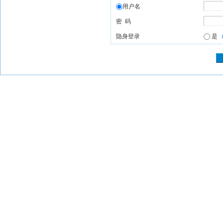
用户名
密 码
隐身登录
是