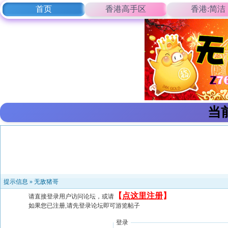
首页
香港高手区
香港:简洁
当
提示信息 »
无敌猪哥
【
点这里注册
】
请直接登录用户访问论坛，或请
如果您已注册,请先登录论坛即可游览帖子
登录