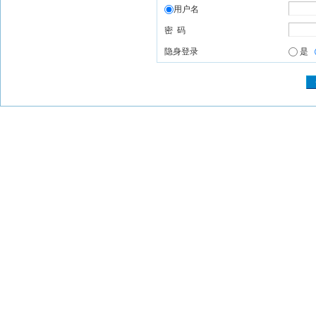
用户名
密 码
隐身登录
是