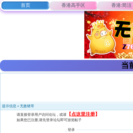
首页
香港高手区
香港:简洁
当
提示信息 »
无敌猪哥
【
点这里注册
】
请直接登录用户访问论坛，或请
如果您已注册,请先登录论坛即可游览帖子
登录