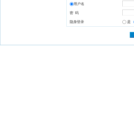
用户名
密 码
隐身登录
是