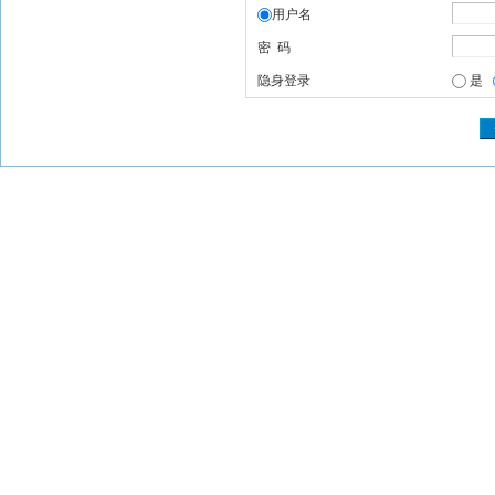
用户名
密 码
隐身登录
是