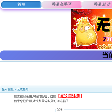
首页
香港高手区
香港:简洁
当
提示信息 »
无敌猪哥
【
点这里注册
】
请直接登录用户访问论坛，或请
如果您已注册,请先登录论坛即可游览帖子
登录